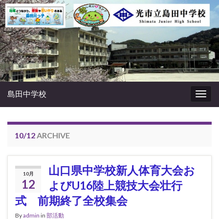
島田中学校
Togg
navig
10/12
ARCHIVE
山口県中学校新人体育大会お
10月
12
よびU16陸上競技大会壮行
式 前期終了全校集会
By
admin
in
部活動