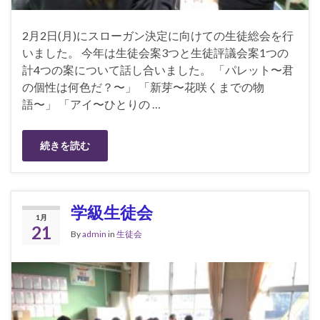
2月2日(月)にスローガン決定に向けての生徒総会を行
いました。 今年は生徒会案3つと生徒評議会案1つの
計4つの案について話し合いました。 「パレット〜君
の個性は何色だ？〜」 「新芽〜花咲くまでの物
語〜」 「アイ〜ひとりの …
続きを読む
学級生徒会
1月
21
By
admin
in
生徒会