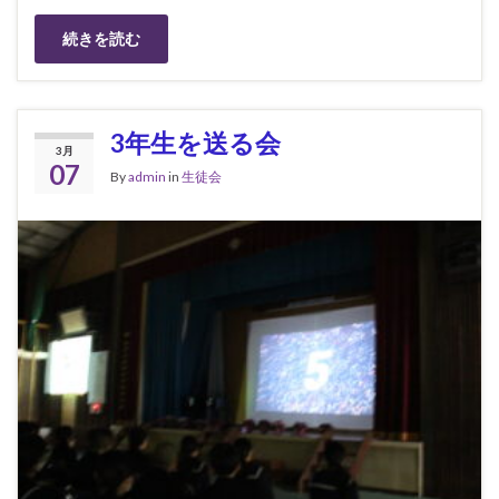
続きを読む
3年生を送る会
3月
07
By
admin
in
生徒会