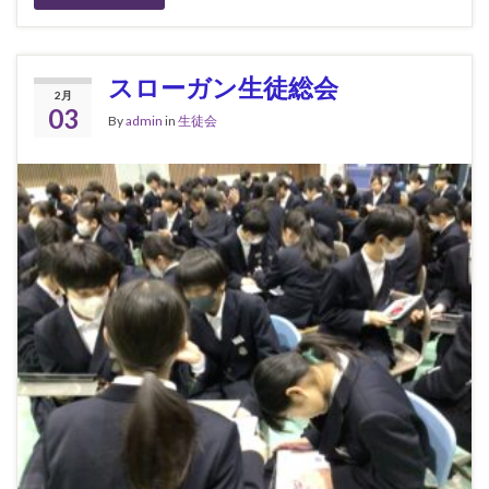
スローガン生徒総会
2月
03
By
admin
in
生徒会