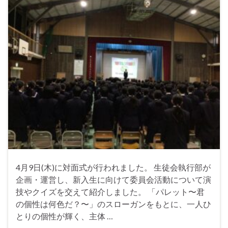
4月9日(木)に対面式が行われました。 生徒会執行部が
企画・運営し、新入生に向けて委員会活動について演
技やクイズを交えて紹介しました。 「パレット〜君
の個性は何色だ？〜」のスローガンをもとに、一人ひ
とりの個性が輝く、主体 …