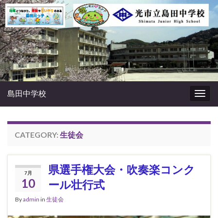
島田中学校
Togg
navig
CATEGORY:
生徒会
県選手権大会・吹奏楽コンク
7月
10
ール壮行式
By
admin
in
生徒会