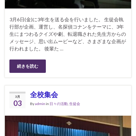
3月6日(金)に3年生を送る会を行いました。 生徒会執
行部が企画、運営し、名探偵コナンをテーマに、3年
生にまつわるクイズや劇、転退職された先生方からの
メッセージ、思い出ムービーなど、さまざまな企画が
行われました。 後輩た …
続きを読む
全校集会
3月
03
By
admin
in
日々の活動
,
生徒会