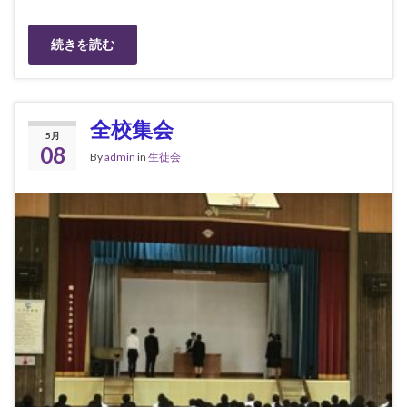
続きを読む
全校集会
5月
08
By
admin
in
生徒会