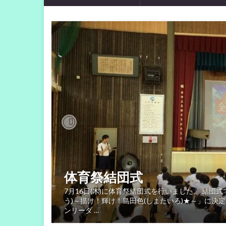
Previous
体育祭結団式
7月16日(木)に体育祭結団式を行いました。 結団
う)～描け！輝け！島田色(しまたいろ)★～」に決
ンリーダ …