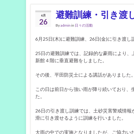
避難訓練・引き渡
6月
26
By
admin
in
日々の活動
6月25日(木)に避難訓練、26日(金)に引き渡
25日の避難訓練では、記録的な豪雨により、
新館４階に垂直避難をしました。
その後、平田防災士による講話がありました
この日は前日から強い雨が降り続いており、
た。
26日の引き渡し訓練では、土砂災害警戒情報
滑に引き渡せるように訓練を行いました。
大雨の中での実施となりましたが、ご協力い