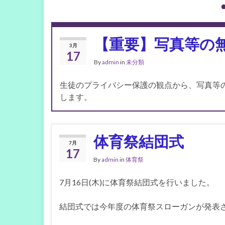
【重要】写真等の
3月
17
By
admin
in
未分類
生徒のプライバシー保護の観点から、写真等の
します。
体育祭結団式
7月
17
By
admin
in
体育祭
7月16日(木)に体育祭結団式を行いました。
結団式では今年度の体育祭スローガンが発表