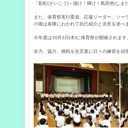
「彩虹(さいこう)～描け！輝け！島田色(しま
また、体育祭実行委員、応援リーダー、ソー
の後は各隊にわかれて自己紹介と決意を述べ
今年度は10月1日(木)に体育祭が開催されます
全力、協力、挑戦を合言葉に日々の練習を頑