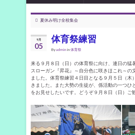
夏休み明け全校集会
体育祭練習
9月
05
By
admin
in
体育祭
来る９月８日（日）の体育祭に向け、連日の猛
スローガン『昇花』～自分色に咲きほこれ～の
ました。体育祭練習４日目となる９月５日（木
きました。また大勢の生徒が、係活動の一つひ
をお見せしたいです。どうぞ９月８日（日）ご