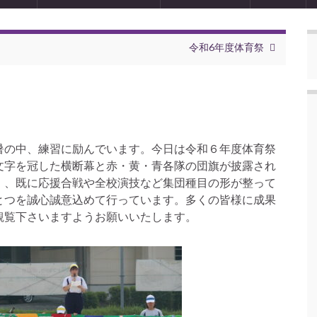
令和6年度体育祭
暑の中、練習に励んでいます。今日は令和６年度体育祭
文字を冠した横断幕と赤・黄・青各隊の団旗が披露され
）、既に応援合戦や全校演技など集団種目の形が整って
とつを誠心誠意込めて行っています。多くの皆様に成果
観覧下さいますようお願いいたします。