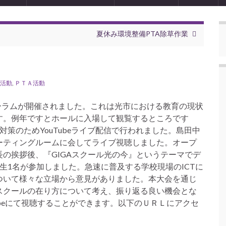
夏休み環境整備PTA除草作業
活動
,
ＰＴＡ活動
ォーラムが開催されました。これは光市における教育の現状
す。例年ですとホールに入場して観覧するところです
策のためYouTubeライブ配信で行われました。島田中
ーティングルームに会してライブ視聴しました。オープ
の挨拶後、『GIGAスクール光の今』というテーマでデ
生1名が参加しました。急速に普及する学校現場のICTに
ついて様々な立場から意見がありました。本大会を通じ
スクールの在り方について考え、振り返る良い機会とな
tubeにて視聴することができます。以下のＵＲＬにアクセ