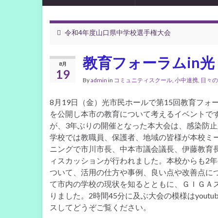
令和4年度山口県中学校選手権大会
教育フォーラムin光
8月
19
By
admin
in
コミュニティスクール
,
小中連携
,
日々の
8月19日（金）光市民ホールで第15回教育フ
を公開し本市の教育について考えるイベントで
が、3年ぶりの開催となった本大会は、感染防止対
学校では教職員、保護者、地域の皆様が本校ミ
ニングで市川市長、中本市議会議長、伊藤教育長
ィスカッションが行われました。本校からも2年
ついて、活用の仕方や事例、良い点や改善点に
て市内の学校の現状を知るとともに、ＧＩＧＡ
りました。2時間45分に及ぶ大会の模様はyou
スしてどうぞご覧ください。