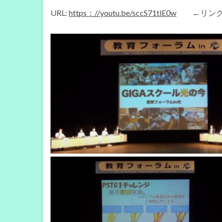
URL:
https：//youtu.be/sccS71tlE0w
←リンクを